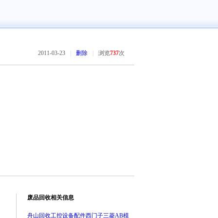
2011-03-23
|
删除
|
浏览
737
次
废品回收相关信息
舟山回收工控设备配件西门子三菱AB模