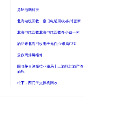
勇铭电脑科技
北海电缆回收、废旧电缆回收-实时更新
北海电缆回收北海电缆回收多少钱一吨
洒洒来北海回收电子元件plc求购CPU
云数码爆屏维修
回收茅台酒瓶拉菲路易十三酒瓶红酒洋酒
酒瓶
松下，西门子交换机回收