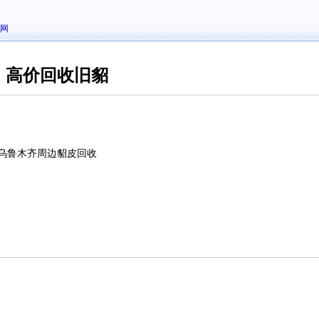
网
、高价回收旧貂
 乌鲁木齐周边貂皮回收