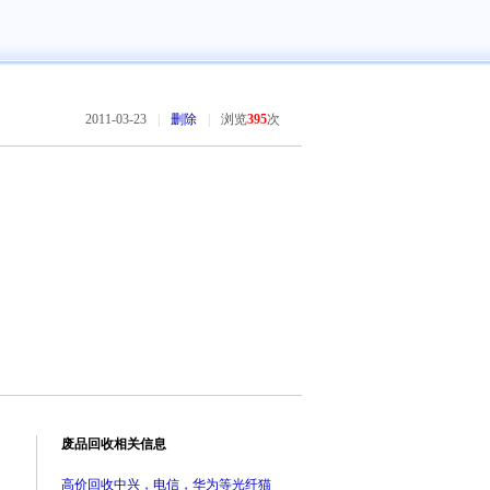
2011-03-23
|
删除
|
浏览
395
次
废品回收相关信息
高价回收中兴，电信，华为等光纤猫