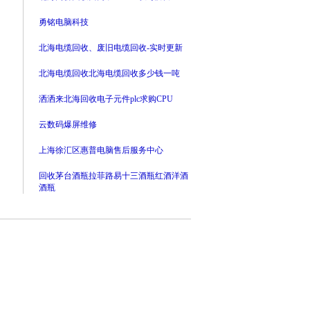
勇铭电脑科技
北海电缆回收、废旧电缆回收-实时更新
北海电缆回收北海电缆回收多少钱一吨
洒洒来北海回收电子元件plc求购CPU
云数码爆屏维修
上海徐汇区惠普电脑售后服务中心
回收茅台酒瓶拉菲路易十三酒瓶红酒洋酒
酒瓶