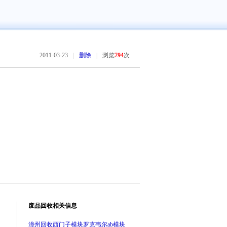
2011-03-23
|
删除
|
浏览
794
次
废品回收相关信息
漳州回收西门子模块罗克韦尔ab模块