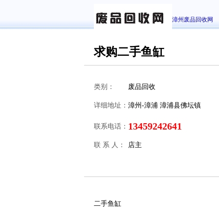
漳州废品回收网
求购二手鱼缸
类别：
废品回收
详细地址：
漳州-漳浦 漳浦县佛坛镇
13459242641
联系电话：
联 系 人：
店主
二手鱼缸