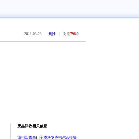
2011-03-23
|
删除
|
浏览
796
次
废品回收相关信息
漳州回收西门子模块罗克韦尔ab模块