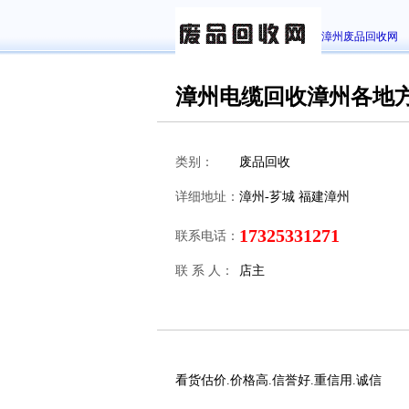
漳州废品回收网
漳州电缆回收漳州各地
类别：
废品回收
详细地址：
漳州-芗城 福建漳州
17325331271
联系电话：
联 系 人：
店主
看货估价.价格高.信誉好.重信用.诚信