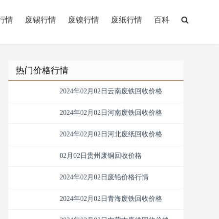
行情
废锡行情
废镍行情
废纸行情
百科
热门价格行情
2024年02月02日云南废铁回收价格
2024年02月02日河南废铁回收价格
2024年02月02日河北废纸回收价格
02月02日贵州废铜回收价格
2024年02月02日废铅价格行情
2024年02月02日青海废铁回收价格