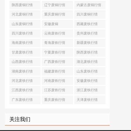
陕西废铜行情
辽宁废铜行情
内蒙古废铜行情
河北废铜行情
重庆废铜行情
四川废铜行情
山东废铜行情
安徽废铜
西藏废铁行情
四川废铁行情
云南废铁行情
贵州废铁行情
海南废铁行情
青海废铁行情
新疆废铁行情
甘肃废铁行情
宁夏废铁行情
陕西废铁行情
山西废铁行情
广西废铁行情
湖北废铁行情
湖南废铁行情
福建废铁行情
山东废铁行情
河北废铁行情
河南废铁行情
安徽废铁行情
江西废铁行情
江苏废铁行情
浙江废铁行情
广东废铁行情
重庆废铁行情
天津废铁行情
关注我们