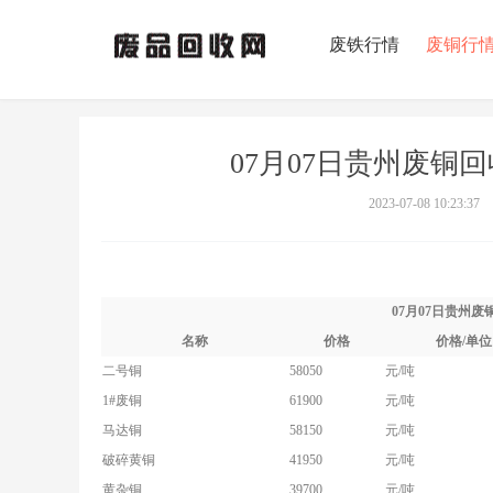
废铁行情
废铜行
07月07日贵州废铜
2023-07-08 10:23:37
07月07日贵州
名称
价格
价格/单位
二号铜
58050
元/吨
1#废铜
61900
元/吨
马达铜
58150
元/吨
破碎黄铜
41950
元/吨
黄杂铜
39700
元/吨