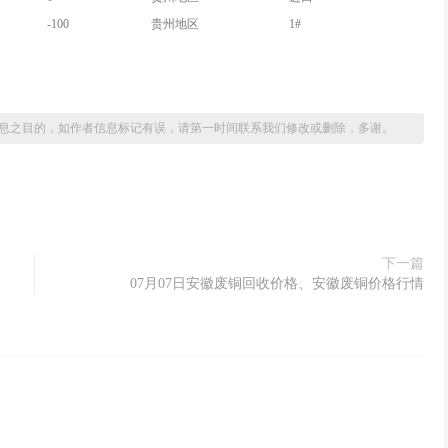
-100
贵州地区
1#
息之目的，如作者信息标记有误，请第一时间联系我们修改或删除，多谢。
下一篇
07月07日安徽废铜回收价格、安徽废铜价格行情